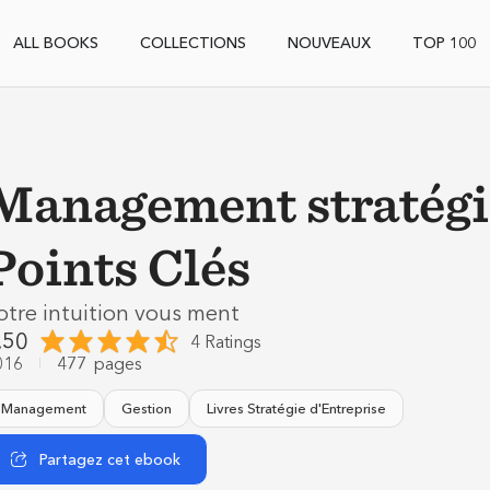
ALL BOOKS
COLLECTIONS
NOUVEAUX
TOP 100
Management stratég
Points Clés
otre intuition vous ment
.50
4 Ratings
016
477
pages
Management
Gestion
Livres Stratégie d'Entreprise
Partagez cet ebook