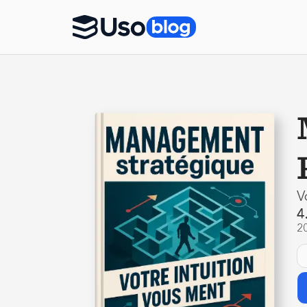
V
4
2